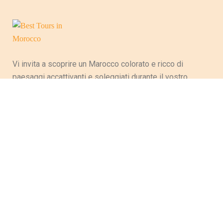
Vi invita a scoprire un Marocco colorato e ricco di
paesaggi accattivanti e soleggiati durante il vostro
soggiorno, evocando la varietà culturale e artigianale
del Paese e perpetuando così le tradizioni ancestrali.
Tra le maestose montagne dell’Atlante, le magnifiche
spiagge lungo le coste dell’oceano, dell’Atlantico e del
deserto, questo Paese ha tante ricchezze che
attireranno i turisti che hanno fatto di questo Paese la
loro destinazione.
MEMBRO DI FNAVM E ARAVMS