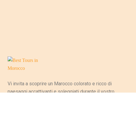
Vi invita a scoprire un Marocco colorato e ricco di
paesaggi accattivanti e soleggiati durante il vostro
soggiorno, evocando la varietà culturale e artigianale
del Paese e perpetuando così le tradizioni ancestrali.
Tra le maestose montagne dell’Atlante, le magnifiche
spiagge lungo le coste dell’oceano, dell’Atlantico e del
deserto, questo Paese ha tante ricchezze che