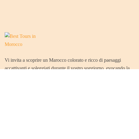
Vi invita a scoprire un Marocco colorato e ricco di paesaggi
accattivanti e soleggiati durante il vostro soggiorno, evocando la
varietà culturale e artigianale del Paese e perpetuando così le
tradizioni ancestrali. Tra le maestose montagne dell’Atlante, le
magnifiche spiagge lungo le coste dell’oceano, dell’Atlantico e
del deserto, questo Paese ha tante ricchezze che attireranno i
turisti che hanno fatto di questo Paese la loro destinazione.
MEMBRO DI FNAVM E ARAVMS