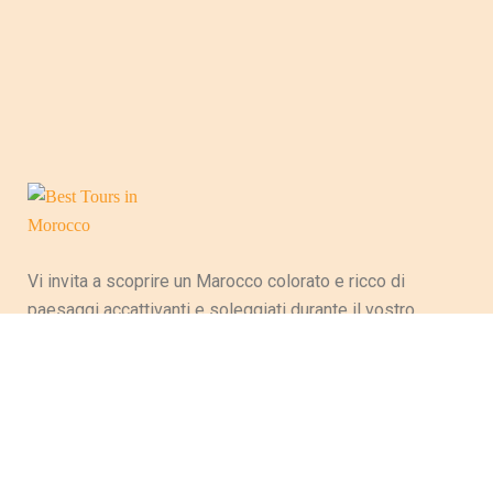
Vi invita a scoprire un Marocco colorato e ricco di
paesaggi accattivanti e soleggiati durante il vostro
soggiorno, evocando la varietà culturale e artigianale
del Paese e perpetuando così le tradizioni ancestrali.
Tra le maestose montagne dell’Atlante, le magnifiche
spiagge lungo le coste dell’oceano, dell’Atlantico e del
deserto, questo Paese ha tante ricchezze che
attireranno i turisti che hanno fatto di questo Paese la