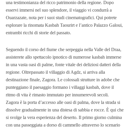
una testimonianza del ricco patrimonio della regione. Dopo
esservi immersi nel suo splendore, il viaggio vi condurrà a
Ouarzazate, nota per i suoi studi cinematografici. Qui potrete
esplorare la rinomata Kasbah Taourirt e l’antico Palazzo Galoui,
entrambi ricchi di storie del passato.
Seguendo il corso del fiume che serpeggia nella Valle del Draa,
assisterete allo spettacolo ipnotico di numerose kasbah immerse
in una vasta oasi di palme, fonte vitale dei deliziosi datteri della
regione. Oltrepassato il villaggio di Agdz, si arriva alla
destinazione finale, Zagora. Le colossali strutture in adobe che
punteggiano il paesaggio formano i villaggi kasbah, dove il
ritmo di vita è rimasto immutato per innumerevoli secoli.
Zagora è la porta d’accesso alle oasi di palma, dove la strada si
dissolve gradualmente in una distesa di sabbia e rocce. È qui che
si svolge la vera esperienza del deserto. Il primo giorno culmina
con una passeggiata a dorso di cammello attraverso lo scenario