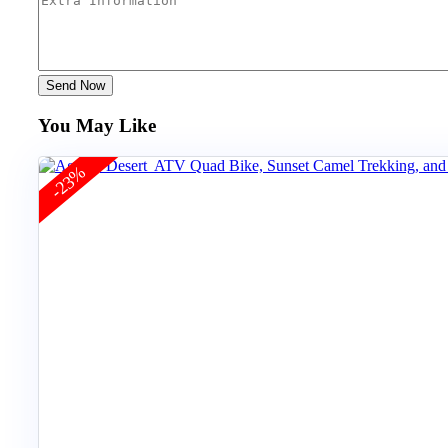
Send Now
You May Like
-23%