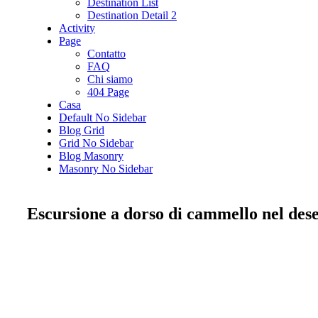
Destination List
Destination Detail 2
Activity
Page
Contatto
FAQ
Chi siamo
404 Page
Casa
Default No Sidebar
Blog Grid
Grid No Sidebar
Blog Masonry
Masonry No Sidebar
Escursione a dorso di cammello nel dese