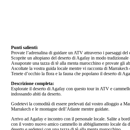
Punti salienti:
Provate l’adrenalina di guidare un ATV attraverso i paesaggi del 
Scoprite un altopiano del deserto di Agafay in modo tradizionale
Assaporate una tazza di tè alla menta marocchino e provate gli abit
Ascoltate la vostra guida locale mentre vi racconta di Marrakech 
Tenete d’occhio la flora e la fauna che popolano il deserto di Aga
Descrizione completa:
Esplorate il deserto di Agafay con questo tour in ATV e cammello 
indossando abiti da deserto.
Godetevi la comodità di essere prelevati dal vostro alloggio a Mar
Marrakech e le montagne dell’Atlante mentre guidate.
Arrivo ad Agafay e incontro con il personale locale. Salite a bord
con il vostro nuovo amico cammello in abbigliamento locale da d
deserto e sedetevi con una tazza di tè alla menta marocchino.