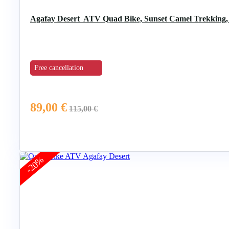
Agafay Desert ATV Quad Bike, Sunset Camel Trekking, 
Free cancellation
89,00
€
115,00
€
-20%