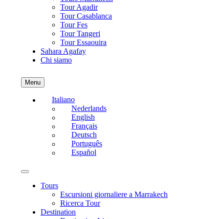
Tour Agadir
Tour Casablanca
Tour Fes
Tour Tangeri
Tour Essaouira
Sahara Agafay
Chi siamo
Menu
Italiano
Nederlands
English
Français
Deutsch
Português
Español
Tours
Escursioni giornaliere a Marrakech
Ricerca Tour
Destination