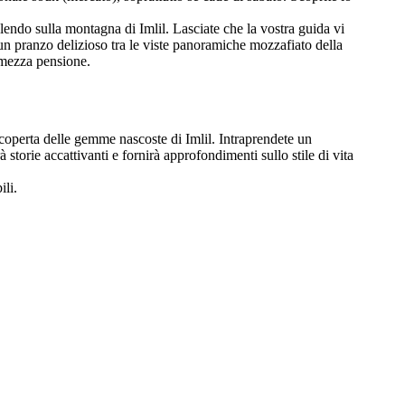
endo sulla montagna di Imlil. Lasciate che la vostra guida vi
i un pranzo delizioso tra le viste panoramiche mozzafiato della
i mezza pensione.
 scoperta delle gemme nascoste di Imlil. Intraprendete un
orie accattivanti e fornirà approfondimenti sullo stile di vita
ili.