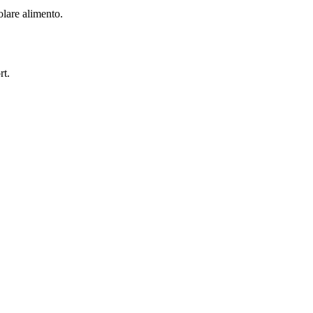
colare alimento.
rt.