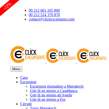
-14%
-37%
-19%
-29%
-22%
00 212 661 165 800
00 212 524 370 878
contact@clickexcursions.com
EUR
Menu
Casa
Escursioni
Escursioni giornaliere a Marrakech
Gite di un giorno a Casablanca
Gite di un giorno ad Agadir
Gite di un giorno a Fez
Circuiti
Tours Marrakech