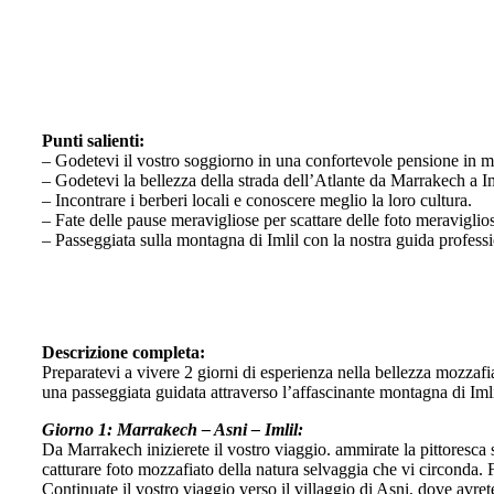
Punti salienti:
– Godetevi il vostro soggiorno in una confortevole pensione in 
– Godetevi la bellezza della strada dell’Atlante da Marrakech a Im
– Incontrare i berberi locali e conoscere meglio la loro cultura.
– Fate delle pause meravigliose per scattare delle foto meraviglio
– Passeggiata sulla montagna di Imlil con la nostra guida professi
Descrizione completa:
Preparatevi a vivere 2 giorni di esperienza nella bellezza mozzafi
una passeggiata guidata attraverso l’affascinante montagna di Imli
Giorno 1: Marrakech – Asni – Imlil:
Da Marrakech inizierete il vostro viaggio. ammirate la pittoresca 
catturare foto mozzafiato della natura selvaggia che vi circonda. F
Continuate il vostro viaggio verso il villaggio di Asni, dove avrete