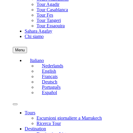
Tour Agadir
Tour Casablanca
Tour Fes
Tour Tangeri
Tour Essaouira
Sahara Agafay
Chi siamo
Menu
Italiano
Nederlands
English
Français
Deutsch
Português
Español
Tours
Escursioni giornaliere a Marrakech
Ricerca Tour
Destination