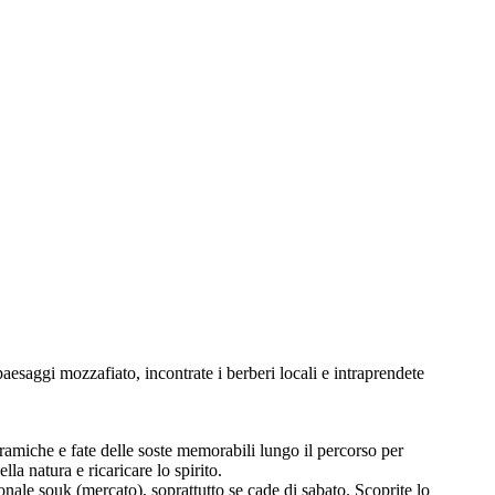
esaggi mozzafiato, incontrate i berberi locali e intraprendete
ramiche e fate delle soste memorabili lungo il percorso per
la natura e ricaricare lo spirito.
ionale souk (mercato), soprattutto se cade di sabato. Scoprite lo