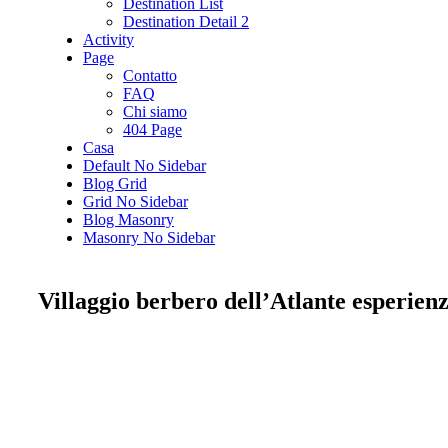
Destination List
Destination Detail 2
Activity
Page
Contatto
FAQ
Chi siamo
404 Page
Casa
Default No Sidebar
Blog Grid
Grid No Sidebar
Blog Masonry
Masonry No Sidebar
Villaggio berbero dell’Atlante esperie