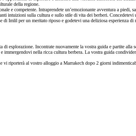
lturale della regione.
ionale e competente. Intraprendete un’emozionante avventura a piedi, sal
ti intuizioni sulla cultura e sullo stile di vita dei berberi. Concedetev
se di Imlil per un meritato riposo e godetevi una deliziosa esperienza d
ata di esplorazione. Incontrate nuovamente la vostra guida e partite alla
 immergendovi nella ricca cultura berbera. La vostra guida condividerà st
che vi riporterà al vostro alloggio a Marrakech dopo 2 giorni indimenticab