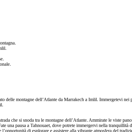
montagna.
lil.
se.
onale.
ato delle montagne dell’Atlante da Marrakech a Imlil. Immergetevi nei pa
l.
strada che si snoda tra le montagne dell’Atlante. Ammirate le viste pano
ate una pausa a Tahnouaet, dove potrete immergervi nella tranquillità del
 l’opportunità di esplorare e assistere alla vibrante atmosfera del tradiz