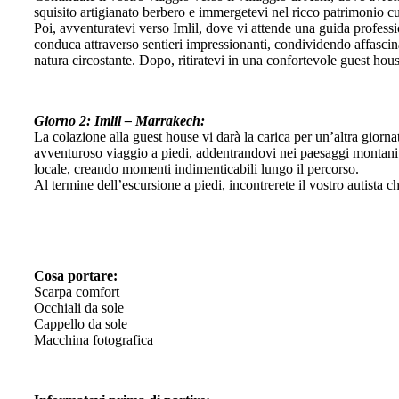
squisito artigianato berbero e immergetevi nel ricco patrimonio cu
Poi, avventuratevi verso Imlil, dove vi attende una guida profess
conduca attraverso sentieri impressionanti, condividendo affascinan
natura circostante. Dopo, ritiratevi in una confortevole guest hou
Giorno 2: Imlil – Marrakech:
La colazione alla guest house vi darà la carica per un’altra giorn
avventuroso viaggio a piedi, addentrandovi nei paesaggi montani e
locale, creando momenti indimenticabili lungo il percorso.
Al termine dell’escursione a piedi, incontrerete il vostro autista 
Cosa portare:
Scarpa comfort
Occhiali da sole
Cappello da sole
Macchina fotografica