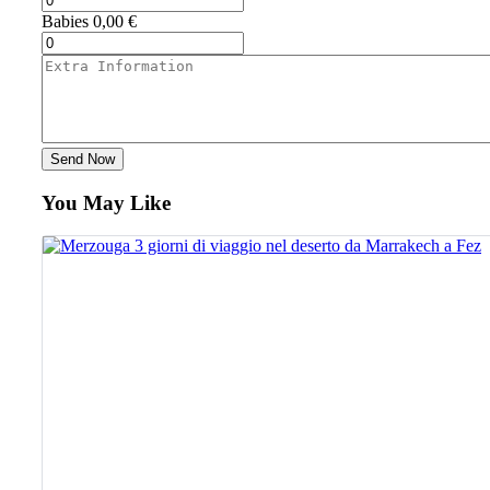
Babies
0,00
€
Send Now
You May Like