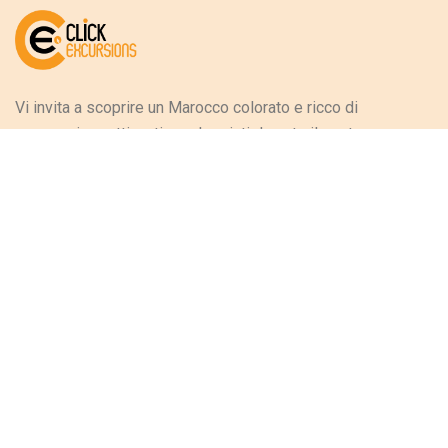
Vi invita a scoprire un Marocco colorato e ricco di
paesaggi accattivanti e soleggiati durante il vostro
soggiorno, evocando la varietà culturale e artigianale del
Paese e perpetuando così le tradizioni ancestrali. Tra le
maestose montagne dell’Atlante, le magnifiche spiagge
lungo le coste dell’oceano, dell’Atlantico e del deserto,
questo Paese ha tante ricchezze che attireranno i turisti
che hanno fatto di questo Paese la loro destinazione.
MEMBRO DI FNAVM E ARAVMS
Decisione n. 52P/17
IATA N°54271781